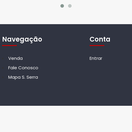
Navegação
Conta
Venda
Entrar
Fale Conosco
Mapa S. Serra
rnesto corretores. Todos os Direitos Reservados. Criado Por