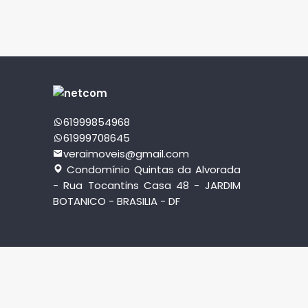
61999854968
61999708645
veraimoveis@gmail.com
Condomínio Quintas da Alvorada
- Rua Tocantins Casa 48 - JARDIM
BOTANICO - BRASILIA - DF
© 2026 Vera e E