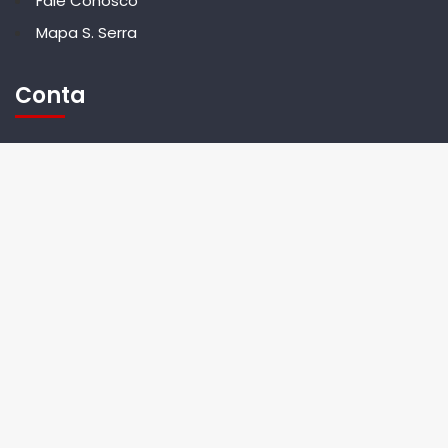
Fale Conosco
Mapa S. Serra
Conta
Entrar
Recursos
Simular Financiamento
Anuncie Seu Imóvel
Parceiros