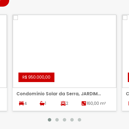
R$ 950.000,00
Condomínio Solar da Serra, JARDIM
C
BOTANICO, BRASILIA
J
4
1
2
160,00 m²