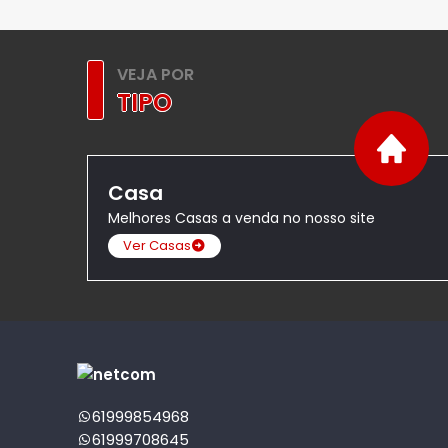
VEJA POR
TIPO
Casa
Melhores Casas a venda no nosso site
Ver Casas
61999854968
61999708645