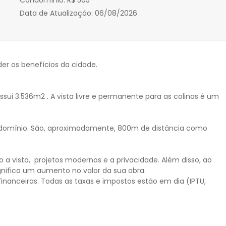
Condomínio:
R$ 505
Data de Atualização:
06/08/2026
r os benefícios da cidade.
sui 3.536m2 . A vista livre e permanente para as colinas é um
ondomínio. São, aproximadamente, 800m de distância como
o a vista, projetos modernos e a privacidade. Além disso, ao
gnifica um aumento no valor da sua obra.
financeiras. Todas as taxas e impostos estão em dia (IPTU,