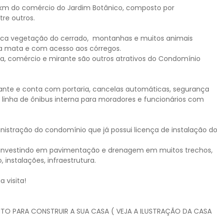
 km do comércio do Jardim Botânico, composto por
re outros.
rica vegetação do cerrado, montanhas e muitos animais
 na mata e com acesso aos córregos.
rta, comércio e mirante são outros atrativos do Condomínio
ante e conta com portaria, cancelas automáticas, segurança
 linha de ônibus interna para moradores e funcionários com
inistração do condomínio que já possui licença de instalação d
tá investindo em pavimentação e drenagem em muitos trechos,
, instalações, infraestrutura.
 visita!
NTO PARA CONSTRUIR A SUA CASA ( VEJA A ILUSTRAÇÃO DA CASA