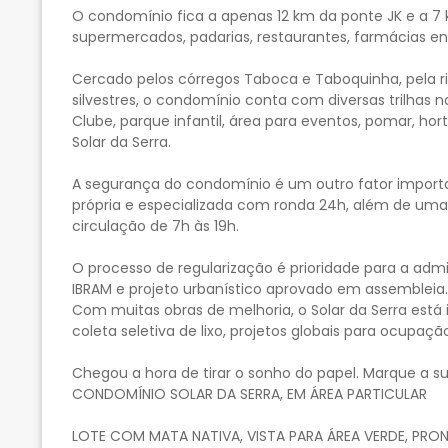
O condomínio fica a apenas 12 km da ponte JK e a 7
supermercados, padarias, restaurantes, farmácias ent
Cercado pelos córregos Taboca e Taboquinha, pela 
silvestres, o condomínio conta com diversas trilhas
Clube, parque infantil, área para eventos, pomar, ho
Solar da Serra.
A segurança do condomínio é um outro fator import
própria e especializada com ronda 24h, além de uma
circulação de 7h às 19h.
O processo de regularização é prioridade para a adm
IBRAM e projeto urbanístico aprovado em assembleia.
Com muitas obras de melhoria, o Solar da Serra es
coleta seletiva de lixo, projetos globais para ocupação
Chegou a hora de tirar o sonho do papel. Marque a sua
CONDOMÍNIO SOLAR DA SERRA, EM ÁREA PARTICULAR
LOTE COM MATA NATIVA, VISTA PARA ÁREA VERDE, PRO