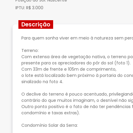
Posição do Sol:
Nascente
IPTU:
R$ 3.000
Descrição
Para quem sonha viver em meio à natureza sem perde
Terreno:
Com extensa área de vegetação nativa, o terreno pos
presente para os apreciadores do pôr do sol (foto 1).
Com 33m de frente e 105m de comprimento,
o lote está localizado bem próximo à portaria do c
sinalizado na foto 4.
O declive do terreno é pouco acentuado, privilegiand
contrário do que muitos imaginam, o desnível não si
Outro ponto positivo é o fato de não ter pendências 
condomínio e taxas extras).
Condomínio Solar da Serra: