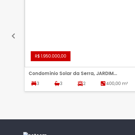
R$ 1.950.000,00
Condomínio Solar da Serra, JARDIM
BOTANICO, BRASILIA
3
3
2
400,00 m²