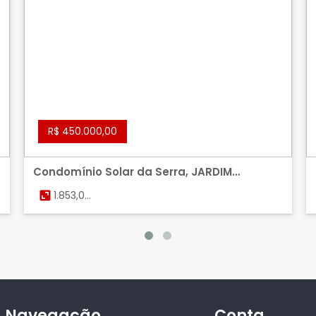
R$ 450.000,00
Condomínio Solar da Serra, JARDIM
BOTANICO, BRASILIA
1.853,00
m²
Navegação
Conta