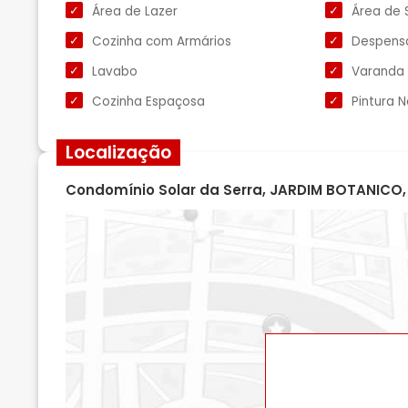
Área de Lazer
Área de 
Cozinha com Armários
Despens
Lavabo
Varanda
Cozinha Espaçosa
Pintura 
Localização
Condomínio Solar da Serra, JARDIM BOTANICO, 